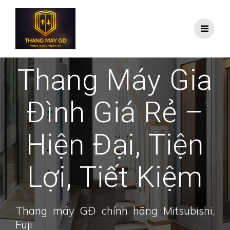
Skip
to
content
Thang Máy Gia
Đình Giá Rẻ –
Hiện Đại, Tiện
Lợi, Tiết Kiệm
Thang máy GĐ chính hãng Mitsubishi,
Fuji