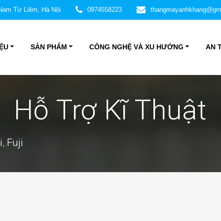
 Nam Từ Liêm, Hà Nội
0974558223
thangmayanhkhang@gm
IỆU
SẢN PHẨM
CÔNG NGHỆ VÀ XU HƯỚNG
AN 
Hỗ Trợ Kĩ Thuật
 Fuji