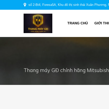
Skip
số 2-Bt4, Foresa5A, Khu đô thị sinh thái Xuân Phương,
to
content
TRANG CHỦ
GIỚI TH
Thang máy GĐ chính hãng Mitsubishi,