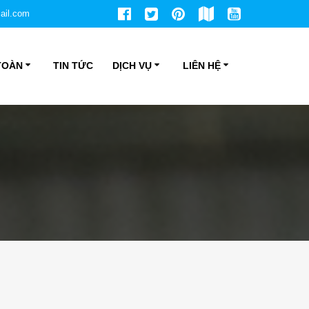
ail.com
TOÀN
TIN TỨC
DỊCH VỤ
LIÊN HỆ