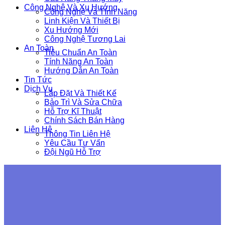
Công Nghệ Và Xu Hướng
Công Nghệ Và Tính Năng
Linh Kiện Và Thiết Bị
Xu Hướng Mới
Công Nghệ Tương Lai
An Toàn
Tiêu Chuẩn An Toàn
Tính Năng An Toàn
Hướng Dẫn An Toàn
Tin Tức
Dịch Vụ
Lắp Đặt Và Thiết Kế
Bảo Trì Và Sửa Chữa
Hỗ Trợ Kĩ Thuật
Chính Sách Bán Hàng
Liên Hệ
Thông Tin Liên Hệ
Yêu Cầu Tư Vấn
Đội Ngũ Hỗ Trợ