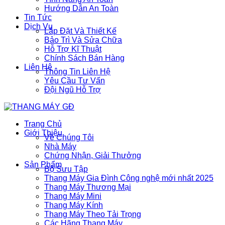
Hướng Dẫn An Toàn
Tin Tức
Dịch Vụ
Lắp Đặt Và Thiết Kế
Bảo Trì Và Sửa Chữa
Hỗ Trợ Kĩ Thuật
Chính Sách Bán Hàng
Liên Hệ
Thông Tin Liên Hệ
Yêu Cầu Tư Vấn
Đội Ngũ Hỗ Trợ
Trang Chủ
Giới Thiệu
Về Chúng Tôi
Nhà Máy
Chứng Nhận, Giải Thưởng
Sản Phẩm
Bộ Sưu Tập
Thang Máy Gia Đình Công nghệ mới nhất 2025
Thang Máy Thương Mại
Thang Máy Mini
Thang Máy Kính
Thang Máy Theo Tải Trọng
Các Hãng Thang Máy