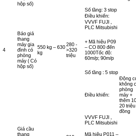
hộp số)
Số tầng: 3 stop
Điều khiển:
VVVF FUJI ,
PLC Mitsubishi
Báo giá
thang
+ Mã hiệu P09
máy gia
280 -
550 kg – 630
– CO 800 đến
4
đình có
>320
kg
1000Tốc độ:
phòng
triệu
60m/p; 90m/p
máy ( Có
hộp số)
Số tầng : 5 stop
Động c
không 
phòng
Điều khiển:
máy +
thêm 10
20 triệu
đồng
VVVF FUJI ,
PLC Mitsubishi
Giá cầu
thang
Mã hiệu P011 –