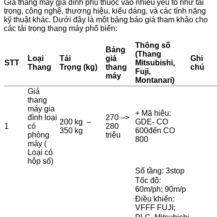
Giá thang máy gia đình phụ thuộc vào nhiều yếu tố như tải
trọng, công nghệ, thương hiệu, kiểu dáng, và các tính năng
kỹ thuật khác. Dưới đây là một bảng báo giá tham khảo cho
các tải trọng thang máy phổ biến:
Thông số
Bảng
(Thang
Loại
Tải
giá
Ghi
STT
Mitsubishi,
Thang
Trọng (kg)
thang
chú
Fuji,
máy
Montanari)
Giá
thang
máy gia
+ Mã hiệu:
đình loại
270 –>
200 kg –
GDE- CO
1
có
280
350 kg
600đến CO
phòng
triệu
800
máy (
Loại có
hộp số)
Số tầng: 3stop
Tốc độ:
60m/ph; 90m/p
Điều khiển:
VFFF FUJI;