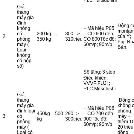
PLC Mitsubishi
Giá
thang
máy gia
đình
Động c
không
+ Mã hiệu P05
montan
có
200 kg –
300 –>
– CO 600 đến
2
của Ý;
phòng
350 kg
310triệu
CO 800Tốc độ:
Fuji Nh
mày (
60m/p; 90m/p
Bản.
Loại
không
có hộp
số)
Số tầng: 3 stop
Điều khiển:
VVVF FUJI ;
PLC Mitsubishi
Giá
thang
Động 
máy gia
không 
+ Mã hiệu P06
đình loại
phòng
450kg – 500
290 ->
– CO 700 đến
3
có
máy +
kg
300triệu
900Tốc độ:
phòng
thêm 10
60m/p; 90m/p
máy (
20 triệu
Loại có
đồng