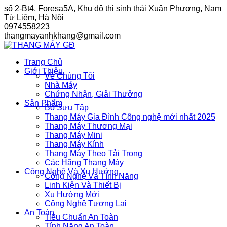
Skip
số 2-Bt4, Foresa5A, Khu đô thị sinh thái Xuân Phương, Nam
to
Từ Liêm, Hà Nội
content
0974558223
thangmayanhkhang@gmail.com
Trang Chủ
Giới Thiệu
Về Chúng Tôi
Nhà Máy
Chứng Nhận, Giải Thưởng
Sản Phẩm
Bộ Sưu Tập
Thang Máy Gia Đình Công nghệ mới nhất 2025
Thang Máy Thương Mại
Thang Máy Mini
Thang Máy Kính
Thang Máy Theo Tải Trọng
Các Hãng Thang Máy
Công Nghệ Và Xu Hướng
Công Nghệ Và Tính Năng
Linh Kiện Và Thiết Bị
Xu Hướng Mới
Công Nghệ Tương Lai
An Toàn
Tiêu Chuẩn An Toàn
Tính Năng An Toàn