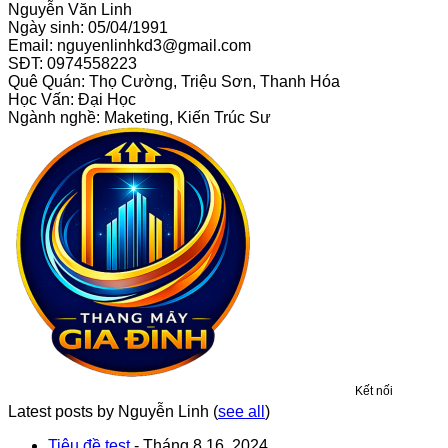
Nguyễn Văn Linh
Ngày sinh: 05/04/1991
Email: nguyenlinhkd3@gmail.com
SĐT: 0974558223
Quê Quán: Thọ Cường, Triệu Sơn, Thanh Hóa
Học Vấn: Đại Học
Ngành nghề: Maketing, Kiến Trúc Sư
Kết nối
Latest posts by Nguyễn Linh
(
see all
)
Tiêu đề test
- Tháng 8 16, 2024