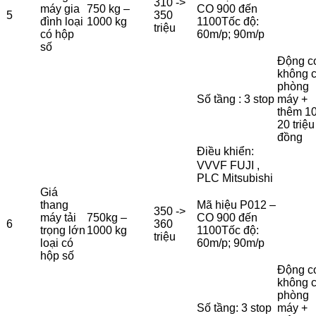
310 ->
máy gia
750 kg –
CO 900 đến
5
350
đình loại
1000 kg
1100Tốc độ:
triệu
có hộp
60m/p; 90m/p
số
Động c
không 
phòng
Số tầng : 3 stop
máy +
thêm 10
20 triệu
đồng
Điều khiển:
VVVF FUJI ,
PLC Mitsubishi
Giá
thang
Mã hiệu P012 –
350 ->
máy tải
750kg –
CO 900 đến
6
360
trọng lớn
1000 kg
1100Tốc độ:
triệu
loại có
60m/p; 90m/p
hộp số
Động c
không 
phòng
Số tầng: 3 stop
máy +