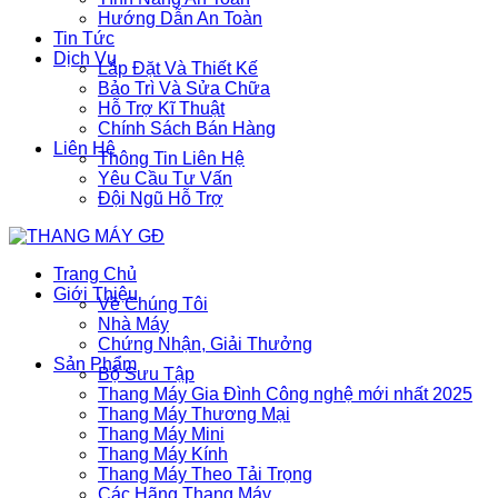
Hướng Dẫn An Toàn
Tin Tức
Dịch Vụ
Lắp Đặt Và Thiết Kế
Bảo Trì Và Sửa Chữa
Hỗ Trợ Kĩ Thuật
Chính Sách Bán Hàng
Liên Hệ
Thông Tin Liên Hệ
Yêu Cầu Tư Vấn
Đội Ngũ Hỗ Trợ
Trang Chủ
Giới Thiệu
Về Chúng Tôi
Nhà Máy
Chứng Nhận, Giải Thưởng
Sản Phẩm
Bộ Sưu Tập
Thang Máy Gia Đình Công nghệ mới nhất 2025
Thang Máy Thương Mại
Thang Máy Mini
Thang Máy Kính
Thang Máy Theo Tải Trọng
Các Hãng Thang Máy