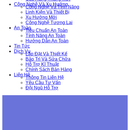
Công Nghệ Và Xu Hướng
Công Nghệ Và Tính Năng
Linh Kiện Và Thiết Bị
Xu Hướng Mới
Công Nghệ Tương Lai
An Toàn
Tiêu Chuẩn An Toàn
Tính Năng An Toàn
Hướng Dẫn An Toàn
Tin Tức
Dịch Vụ
Lắp Đặt Và Thiết Kế
Bảo Trì Và Sửa Chữa
Hỗ Trợ Kĩ Thuật
Chính Sách Bán Hàng
Liên Hệ
Thông Tin Liên Hệ
Yêu Cầu Tư Vấn
Đội Ngũ Hỗ Trợ