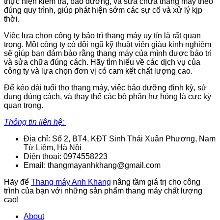
thực hiện kiểm tra, bảo dưỡng, và sửa chữa thang máy theo
đúng quy trình, giúp phát hiện sớm các sự cố và xử lý kịp
thời.
Việc lựa chọn công ty bảo trì thang máy uy tín là rất quan
trọng. Một công ty có đội ngũ kỹ thuật viên giàu kinh nghiệm
sẽ giúp bạn đảm bảo rằng thang máy của mình được bảo trì
và sửa chữa đúng cách. Hãy tìm hiểu về các dịch vụ của
công ty và lựa chọn đơn vị có cam kết chất lượng cao.
Để kéo dài tuổi thọ thang máy, việc bảo dưỡng định kỳ, sử
dụng đúng cách, và thay thế các bộ phận hư hỏng là cực kỳ
quan trọng.
Thông tin liên hệ:
Địa chỉ: Số 2, BT4, KĐT Sinh Thái Xuân Phương, Nam
Từ Liêm, Hà Nội
Điện thoại: 0974558223
Email: thangmayanhkhang@gmail.com
Hãy để
Thang máy Anh Khang
nâng tầm giá trị cho công
trình của bạn với những sản phẩm thang máy chất lượng
cao!
About