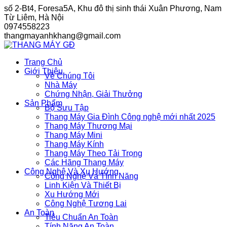
Skip
số 2-Bt4, Foresa5A, Khu đô thị sinh thái Xuân Phương, Nam
to
Từ Liêm, Hà Nội
content
0974558223
thangmayanhkhang@gmail.com
Trang Chủ
Giới Thiệu
Về Chúng Tôi
Nhà Máy
Chứng Nhận, Giải Thưởng
Sản Phẩm
Bộ Sưu Tập
Thang Máy Gia Đình Công nghệ mới nhất 2025
Thang Máy Thương Mại
Thang Máy Mini
Thang Máy Kính
Thang Máy Theo Tải Trọng
Các Hãng Thang Máy
Công Nghệ Và Xu Hướng
Công Nghệ Và Tính Năng
Linh Kiện Và Thiết Bị
Xu Hướng Mới
Công Nghệ Tương Lai
An Toàn
Tiêu Chuẩn An Toàn
Tính Năng An Toàn