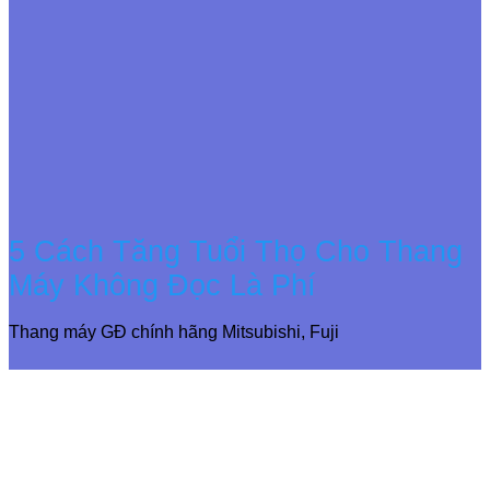
5 Cách Tăng Tuổi Thọ Cho Thang
Máy Không Đọc Là Phí
Thang máy GĐ chính hãng Mitsubishi, Fuji