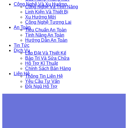
Công Nghệ Và Xu Hướng
Công Nghệ Và Tính Năng
Linh Kiện Và Thiết Bị
Xu Hướng Mới
Công Nghệ Tương Lai
An Toàn
Tiêu Chuẩn An Toàn
Tính Năng An Toàn
Hướng Dẫn An Toàn
Tin Tức
Dịch Vụ
Lắp Đặt Và Thiết Kế
Bảo Trì Và Sửa Chữa
Hỗ Trợ Kĩ Thuật
Chính Sách Bán Hàng
Liên Hệ
Thông Tin Liên Hệ
Yêu Cầu Tư Vấn
Đội Ngũ Hỗ Trợ