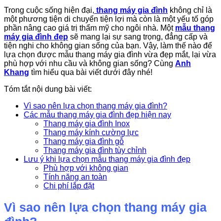
Trong cuộc sống hiện đại,
thang máy gia đình
không chỉ là
một phương tiện di chuyển tiện lợi mà còn là một yếu tố góp
phần nâng cao giá trị thẩm mỹ cho ngôi nhà. Một
mẫu thang
máy gia đình đẹp
sẽ mang lại sự sang trọng, đẳng cấp và
tiện nghi cho không gian sống của bạn. Vậy, làm thế nào để
lựa chọn được mẫu thang máy gia đình vừa đẹp mắt, lại vừa
phù hợp với nhu cầu và không gian sống? Cùng
Anh
Khang
tìm hiểu qua bài viết dưới đây nhé!
Tóm tắt nội dung bài viết:
Vì sao nên lựa chọn thang máy gia đình?
Các mẫu thang máy gia đình đẹp hiện nay
Thang máy gia đình Inox
Thang máy kính cường lực
Thang máy gia đình gỗ
Thang máy gia đình tùy chỉnh
Lưu ý khi lựa chọn mẫu thang máy gia đình đẹp
Phù hợp với không gian
Tính năng an toàn
Chi phí lắp đặt
Vì sao nên lựa chọn thang máy gia