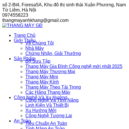
Skip
số 2-Bt4, Foresa5A, Khu đô thị sinh thái Xuân Phương, Nam
to
Từ Liêm, Hà Nội
content
0974558223
thangmayanhkhang@gmail.com
Trang Chủ
Giới Thiệu
Về Chúng Tôi
Nhà Máy
Chứng Nhận, Giải Thưởng
Sản Phẩm
Bộ Sưu Tập
Thang Máy Gia Đình Công nghệ mới nhất 2025
Thang Máy Thương Mại
Thang Máy Mini
Thang Máy Kính
Thang Máy Theo Tải Trọng
Các Hãng Thang Máy
Công Nghệ Và Xu Hướng
Công Nghệ Và Tính Năng
Linh Kiện Và Thiết Bị
Xu Hướng Mới
Công Nghệ Tương Lai
An Toàn
Tiêu Chuẩn An Toàn
Tính Năng An Toàn