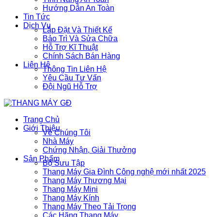
Hướng Dẫn An Toàn
Tin Tức
Dịch Vụ
Lắp Đặt Và Thiết Kế
Bảo Trì Và Sửa Chữa
Hỗ Trợ Kĩ Thuật
Chính Sách Bán Hàng
Liên Hệ
Thông Tin Liên Hệ
Yêu Cầu Tư Vấn
Đội Ngũ Hỗ Trợ
Trang Chủ
Giới Thiệu
Về Chúng Tôi
Nhà Máy
Chứng Nhận, Giải Thưởng
Sản Phẩm
Bộ Sưu Tập
Thang Máy Gia Đình Công nghệ mới nhất 2025
Thang Máy Thương Mại
Thang Máy Mini
Thang Máy Kính
Thang Máy Theo Tải Trọng
Các Hãng Thang Máy