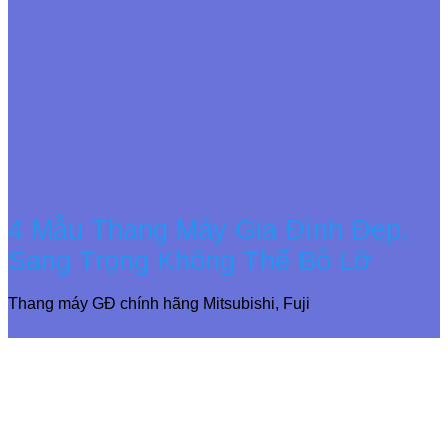
4 Mẫu Thang Máy Gia Đình Đẹp,
Sang Trọng Không Thể Bỏ Lỡ
Thang máy GĐ chính hãng Mitsubishi, Fuji