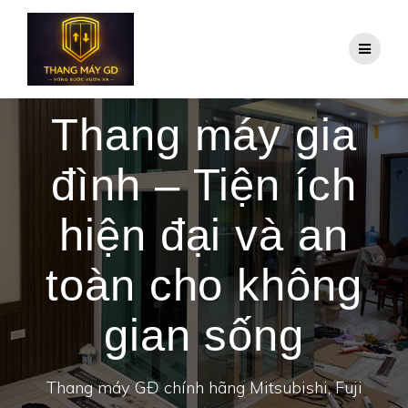
Skip
to
content
Thang máy gia
đình – Tiện ích
hiện đại và an
toàn cho không
gian sống
Thang máy GĐ chính hãng Mitsubishi, Fuji