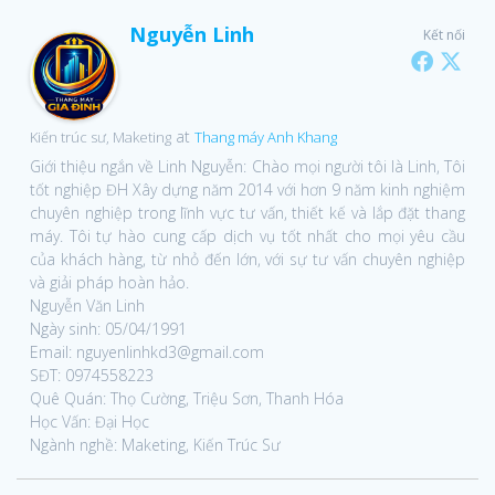
Nguyễn Linh
Kết nối
at
Kiến trúc sư, Maketing
Thang máy Anh Khang
Giới thiệu ngắn về Linh Nguyễn: Chào mọi người tôi là Linh, Tôi
tốt nghiệp ĐH Xây dựng năm 2014 với hơn 9 năm kinh nghiệm
chuyên nghiệp trong lĩnh vực tư vấn, thiết kế và lắp đặt thang
máy. Tôi tự hào cung cấp dịch vụ tốt nhất cho mọi yêu cầu
của khách hàng, từ nhỏ đến lớn, với sự tư vấn chuyên nghiệp
và giải pháp hoàn hảo.
Nguyễn Văn Linh
Ngày sinh: 05/04/1991
Email: nguyenlinhkd3@gmail.com
SĐT: 0974558223
Quê Quán: Thọ Cường, Triệu Sơn, Thanh Hóa
Học Vấn: Đại Học
Ngành nghề: Maketing, Kiến Trúc Sư