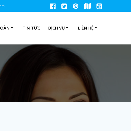
com
TOÀN
TIN TỨC
DỊCH VỤ
LIÊN HỆ