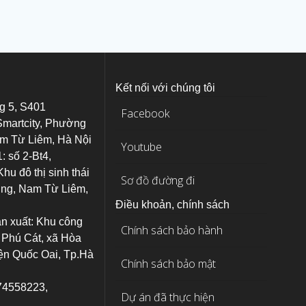
:
Kết nối với chúng tôi
g 5, S401
Facebook
martcity, Phường
m Từ Liêm, Hà Nội
Youtube
: số 2-Bt4,
hu đô thị sinh thái
Sơ đồ đường đi
ng, Nam Từ Liêm,
Điều khoản, chính sách
n xuất: Khu công
Chính sách bảo hành
 Phú Cát, xã Hòa
ện Quốc Oai, Tp.Hà
Chính sách bảo mật
974558223,
Dự án đã thực hiện