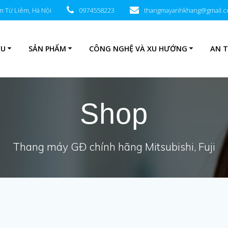
am Từ Liêm, Hà Nội
0974558223
thangmayanhkhang@gmail.
ỆU
SẢN PHẨM
CÔNG NGHỆ VÀ XU HƯỚNG
AN 
Shop
Thang máy GĐ chính hãng Mitsubishi, Fuji