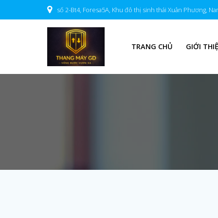
Skip
số 2-Bt4, Foresa5A, Khu đô thị sinh thái Xuân Phương, N
to
content
TRANG CHỦ
GIỚI THI