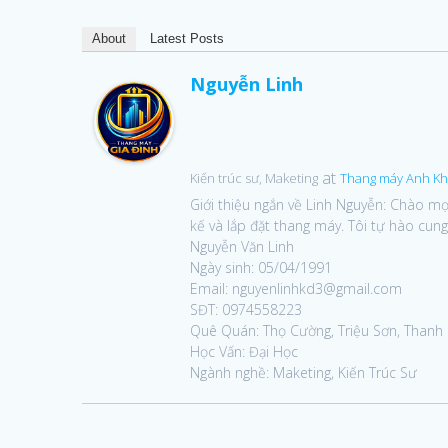
About
Latest Posts
Nguyễn Linh
at
Kiến trúc sư, Maketing
Thang máy Anh K
Giới thiệu ngắn về Linh Nguyễn: Chào mọi
kế và lắp đặt thang máy. Tôi tự hào cung
Nguyễn Văn Linh
Ngày sinh: 05/04/1991
Email: nguyenlinhkd3@gmail.com
SĐT: 0974558223
Quê Quán: Thọ Cường, Triệu Sơn, Thanh
Học Vấn: Đại Học
Ngành nghề: Maketing, Kiến Trúc Sư