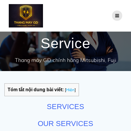
Skip
to
content
Service
Thang máy GĐ chính hãng Mitsubishi, Fuji
Tóm tắt nội dung bài viết:
[
Hiện
]
SERVICES
OUR SERVICES