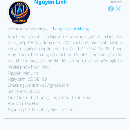
Nguyễn Linh
Kết nối
at
Kiến trúc sư, Maketing
Thang máy Anh Khang
Giới thiệu ngắn về Linh Nguyễn: Chào mọi người tôi là Linh, Tôi
tốt nghiệp ĐH Xây dựng năm 2014 với hơn 9 năm kinh nghiệm
chuyên nghiệp trong lĩnh vực tư vấn, thiết kế và lắp đặt thang
máy. Tôi tự hào cung cấp dịch vụ tốt nhất cho mọi yêu cầu
của khách hàng, từ nhỏ đến lớn, với sự tư vấn chuyên nghiệp
và giải pháp hoàn hảo.
Nguyễn Văn Linh
Ngày sinh: 05/04/1991
Email: nguyenlinhkd3@gmail.com
SĐT: 0974558223
Quê Quán: Thọ Cường, Triệu Sơn, Thanh Hóa
Học Vấn: Đại Học
Ngành nghề: Maketing, Kiến Trúc Sư