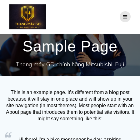
Skip
to
content
Sample Page
Thang máy GĐ chính hãng Mitsubishi, Fuji
This is an example page. It’s different from a blog post
because it will stay in one place and will show up in your
site navigation (in most themes). Most people start with an
About page that introduces them to potential site visitors. It
might say something like this:
Hi there! I’m a bike messenger by day, aspiring