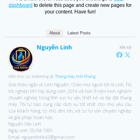
dashboard
to delete this page and create new pages for
your content. Have fun!
About
Latest Posts
Nguyễn Linh
Kết nối
at
Kiến trúc sư, Maketing
Thang máy Anh Khang
Giới thiệu ngắn về Linh Nguyễn: Chào mọi người tôi là Linh, Tôi
tốt nghiệp ĐH Xây dựng năm 2014 với hơn 9 năm kinh nghiệm
chuyên nghiệp trong lĩnh vực tư vấn, thiết kế và lắp đặt thang
máy. Tôi tự hào cung cấp dịch vụ tốt nhất cho mọi yêu cầu
của khách hàng, từ nhỏ đến lớn, với sự tư vấn chuyên nghiệp
và giải pháp hoàn hảo.
Nguyễn Văn Linh
Ngày sinh: 05/04/1991
Email: nguyenlinhkd3@gmail.com