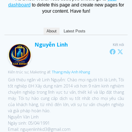
dashboard
to delete this page and create new pages for
your content. Have fun!
About
Latest Posts
Nguyễn Linh
Kết nối
at
Kiến trúc sư, Maketing
Thang máy Anh Khang
Giới thiệu ngắn về Linh Nguyễn: Chào mọi người tôi là Linh, Tôi
tốt nghiệp ĐH Xây dựng năm 2014 với hơn 9 năm kinh nghiệm
chuyên nghiệp trong lĩnh vực tư vấn, thiết kế và lắp đặt thang
máy. Tôi tự hào cung cấp dịch vụ tốt nhất cho mọi yêu cầu
của khách hàng, từ nhỏ đến lớn, với sự tư vấn chuyên nghiệp
và giải pháp hoàn hảo.
Nguyễn Văn Linh
Ngày sinh: 05/04/1991
Email: nguyenlinhkd3@gmail.com