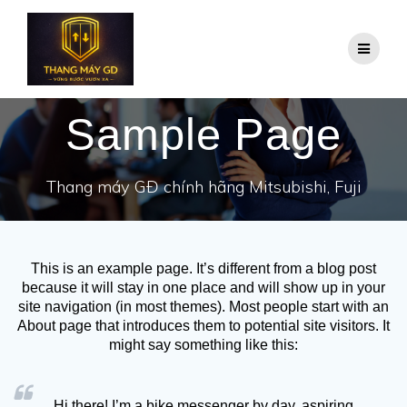
Skip
to
content
Sample Page
Thang máy GĐ chính hãng Mitsubishi, Fuji
This is an example page. It’s different from a blog post
because it will stay in one place and will show up in your
site navigation (in most themes). Most people start with an
About page that introduces them to potential site visitors. It
might say something like this:
Hi there! I’m a bike messenger by day, aspiring