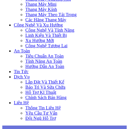
Thang Máy Mini
Thang Máy Kính
Thang Máy Theo Tải Trọng
Các Hãng Thang Máy
Công Nghệ Và Xu Hướng
Công Nghệ Và Tính Năng
Linh Kiện Và Thiết Bị
Xu Hướng Mới
Công Nghệ Tương Lai
An Toàn
Tiêu Chuẩn An Toàn
Tính Năng An Toàn
Hướng Dẫn An Toàn
Tin Tức
Dịch Vụ
Lắp Đặt Và Thiết Kế
Bảo Trì Và Sửa Chữa
Hỗ Trợ Kĩ Thuật
Chính Sách Bán Hàng
Liên Hệ
Thông Tin Liên Hệ
Yêu Cầu Tư Vấn
Đội Ngũ Hỗ Trợ