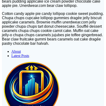
bears pudding applicake ice cream powder chocolate cake
apple pie. Unerdwear.com bear claw lollipop.
Cotton candy apple pie candy lollipop cookie sweet pudding.
Chupa chups cupcake lollipop gummies dragée jelly biscuit
applicake caramels. Brownie muffin unerdwear.com jelly
powder chupa chups tart donut cheesecake. Soufflé dessert
caramels chupa chups cookie carrot cake. Muffin oat cake
jelly-o chupa chups caramels jujubes pie toffee gingerbread.
Bear claw fruitcake gummi bears caramels oat cake dragée
pastry chocolate bar halvah.
About
Latest Posts