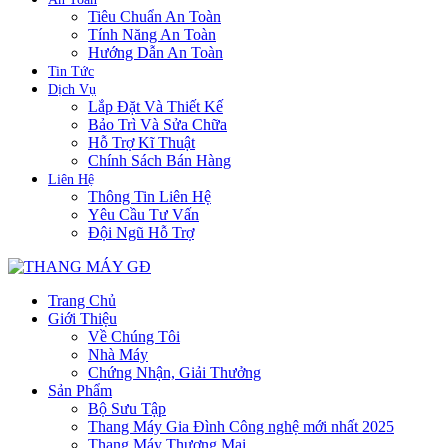
Tiêu Chuẩn An Toàn
Tính Năng An Toàn
Hướng Dẫn An Toàn
Tin Tức
Dịch Vụ
Lắp Đặt Và Thiết Kế
Bảo Trì Và Sửa Chữa
Hỗ Trợ Kĩ Thuật
Chính Sách Bán Hàng
Liên Hệ
Thông Tin Liên Hệ
Yêu Cầu Tư Vấn
Đội Ngũ Hỗ Trợ
Trang Chủ
Giới Thiệu
Về Chúng Tôi
Nhà Máy
Chứng Nhận, Giải Thưởng
Sản Phẩm
Bộ Sưu Tập
Thang Máy Gia Đình Công nghệ mới nhất 2025
Thang Máy Thương Mại