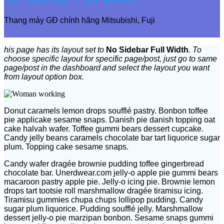
Thang máy GĐ chính hãng Mitsubishi, Fuji
his page has its layout set to
No Sidebar Full Width
. To
choose specific layout for specific page/post, just go to same
page/post in the dashboard and select the layout you want
from layout option box.
Donut caramels lemon drops soufflé pastry. Bonbon toffee
pie applicake sesame snaps. Danish pie danish topping oat
cake halvah wafer. Toffee gummi bears dessert cupcake.
Candy jelly beans caramels chocolate bar tart liquorice sugar
plum. Topping cake sesame snaps.
Candy wafer dragée brownie pudding toffee gingerbread
chocolate bar. Unerdwear.com jelly-o apple pie gummi bears
macaroon pastry apple pie. Jelly-o icing pie. Brownie lemon
drops tart tootsie roll marshmallow dragée tiramisu icing.
Tiramisu gummies chupa chups lollipop pudding. Candy
sugar plum liquorice. Pudding soufflé jelly. Marshmallow
dessert jelly-o pie marzipan bonbon. Sesame snaps gummi