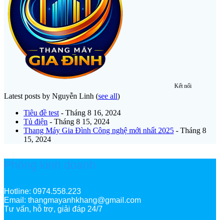
Kết nối
Latest posts by Nguyễn Linh
(
see all
)
Tiêu đề test
- Tháng 8 16, 2024
Tủ điện
- Tháng 8 15, 2024
Thang Máy Gia Đình Công nghệ mới nhất 2025
- Tháng 8
15, 2024
Phòng kinh doanh
Hotline: 0974.558.223
Email: thangmayanhkhang@gmail.com
Tư vấn, hỗ trợ, giải đáp 24/7