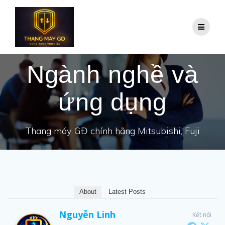
Skip
to
content
Ngành nghề và
ứng dụng
Thang máy GĐ chính hãng Mitsubishi, Fuji
About
Latest Posts
Nguyễn Linh
Kết nối