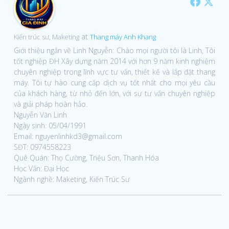
at
Kiến trúc sư, Maketing
Thang máy Anh Khang
Giới thiệu ngắn về Linh Nguyễn: Chào mọi người tôi là Linh, Tôi
tốt nghiệp ĐH Xây dựng năm 2014 với hơn 9 năm kinh nghiệm
chuyên nghiệp trong lĩnh vực tư vấn, thiết kế và lắp đặt thang
máy. Tôi tự hào cung cấp dịch vụ tốt nhất cho mọi yêu cầu
của khách hàng, từ nhỏ đến lớn, với sự tư vấn chuyên nghiệp
và giải pháp hoàn hảo.
Nguyễn Văn Linh
Ngày sinh: 05/04/1991
Email: nguyenlinhkd3@gmail.com
SĐT: 0974558223
Quê Quán: Thọ Cường, Triệu Sơn, Thanh Hóa
Học Vấn: Đại Học
Ngành nghề: Maketing, Kiến Trúc Sư