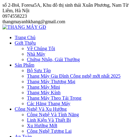
Skip
số 2-Bt4, Foresa5A, Khu đô thị sinh thái Xuân Phương, Nam Từ
to
Liêm, Hà Nội
content
0974558223
thangmayanhkhang@gmail.com
Trang Chủ
Giới Thiệu
Về Chúng Tôi
Nhà Máy
Chứng Nhận, Giải Thưởng
Sản Phẩm
Bộ Sưu Tập
Thang Máy Gia Đình Công nghệ mới nhất 2025
Thang Máy Thương Mại
Thang Máy Mini
Thang Máy Kính
Thang Máy Theo Tải Trọng
Các Hãng Thang Máy
Công Nghệ Và Xu Hướng
Công Nghệ Và Tính Năng
Linh Kiện Và Thiết Bị
Xu Hướng Mới
Công Nghệ Tương Lai
An Toàn