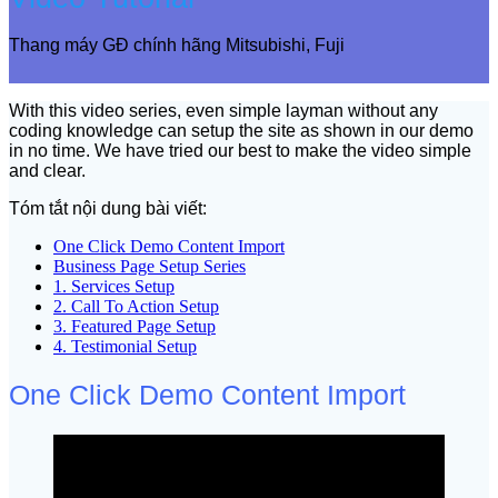
Thang máy GĐ chính hãng Mitsubishi, Fuji
With this video series, even simple layman without any
coding knowledge can setup the site as shown in our demo
in no time. We have tried our best to make the video simple
and clear.
Tóm tắt nội dung bài viết:
One Click Demo Content Import
Business Page Setup Series
1. Services Setup
2. Call To Action Setup
3. Featured Page Setup
4. Testimonial Setup
One Click Demo Content Import