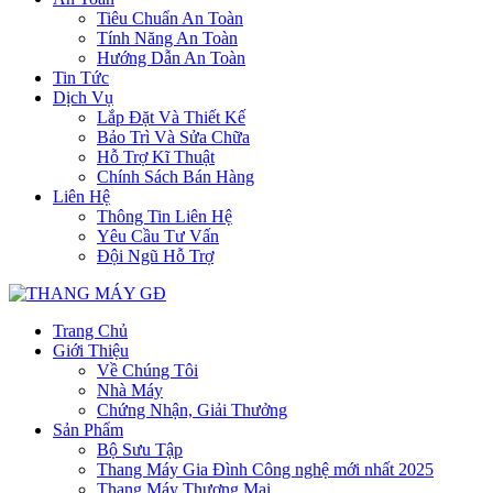
Tiêu Chuẩn An Toàn
Tính Năng An Toàn
Hướng Dẫn An Toàn
Tin Tức
Dịch Vụ
Lắp Đặt Và Thiết Kế
Bảo Trì Và Sửa Chữa
Hỗ Trợ Kĩ Thuật
Chính Sách Bán Hàng
Liên Hệ
Thông Tin Liên Hệ
Yêu Cầu Tư Vấn
Đội Ngũ Hỗ Trợ
Trang Chủ
Giới Thiệu
Về Chúng Tôi
Nhà Máy
Chứng Nhận, Giải Thưởng
Sản Phẩm
Bộ Sưu Tập
Thang Máy Gia Đình Công nghệ mới nhất 2025
Thang Máy Thương Mại