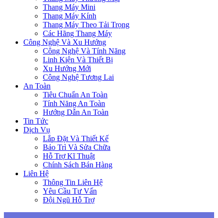
Thang Máy Mini
Thang Máy Kính
Thang Máy Theo Tải Trọng
Các Hãng Thang Máy
Công Nghệ Và Xu Hướng
Công Nghệ Và Tính Năng
Linh Kiện Và Thiết Bị
Xu Hướng Mới
Công Nghệ Tương Lai
An Toàn
Tiêu Chuẩn An Toàn
Tính Năng An Toàn
Hướng Dẫn An Toàn
Tin Tức
Dịch Vụ
Lắp Đặt Và Thiết Kế
Bảo Trì Và Sửa Chữa
Hỗ Trợ Kĩ Thuật
Chính Sách Bán Hàng
Liên Hệ
Thông Tin Liên Hệ
Yêu Cầu Tư Vấn
Đội Ngũ Hỗ Trợ