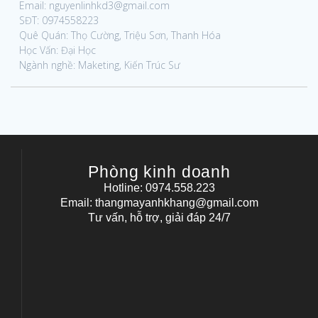
Email: nguyenlinhkd3@gmail.com
SĐT: 0974558223
Quê Quán: Thọ Cường, Triệu Sơn, Thanh Hóa
Học Vấn: Đại Học
Ngành nghề: Maketing, Kiến Trúc Sư
Phòng kinh doanh
Hotline: 0974.558.223
Email: thangmayanhkhang@gmail.com
Tư vấn, hỗ trợ, giải đáp 24/7