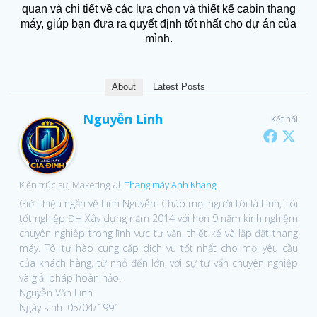
quan và chi tiết về các lựa chọn và thiết kế cabin thang
máy, giúp bạn đưa ra quyết định tốt nhất cho dự án của
mình.
About
Latest Posts
Nguyễn Linh
Kết nối
at
Kiến trúc sư, Maketing
Thang máy Anh Khang
Giới thiệu ngắn về Linh Nguyễn: Chào mọi người tôi là Linh, Tôi
tốt nghiệp ĐH Xây dựng năm 2014 với hơn 9 năm kinh nghiệm
chuyên nghiệp trong lĩnh vực tư vấn, thiết kế và lắp đặt thang
máy. Tôi tự hào cung cấp dịch vụ tốt nhất cho mọi yêu cầu
của khách hàng, từ nhỏ đến lớn, với sự tư vấn chuyên nghiệp
và giải pháp hoàn hảo.
Nguyễn Văn Linh
Ngày sinh: 05/04/1991